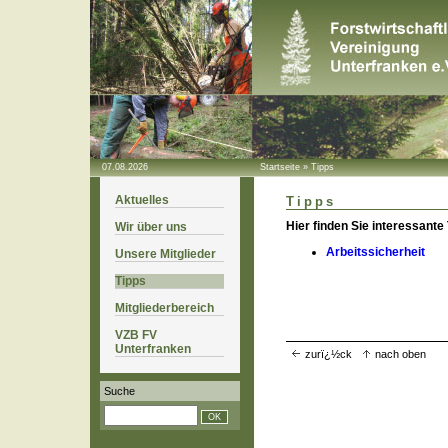
07.08.2026
Startseite
»
Tipps
Aktuelles
Tipps
Hier finden Sie interessant
Wir über uns
Arbeitssicherheit
Unsere Mitglieder
Tipps
Mitgliederbereich
VZB FV
Unterfranken
zurï¿½ck
nach oben
Suche