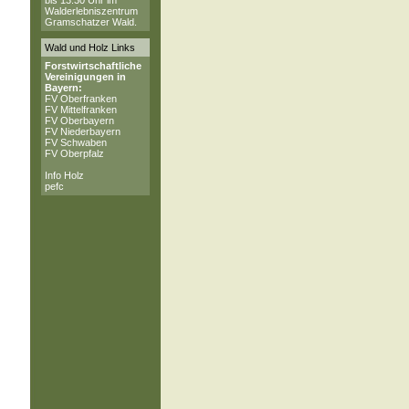
bis 13:30 Uhr im
Walderlebniszentrum
Gramschatzer Wald.
Wald und Holz Links
Forstwirtschaftliche
Vereinigungen in
Bayern:
FV Oberfranken
FV Mittelfranken
FV Oberbayern
FV Niederbayern
FV Schwaben
FV Oberpfalz
Info Holz
pefc