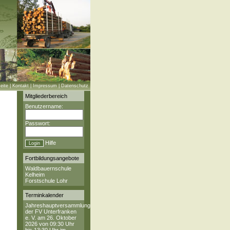
eite
|
Kontakt
|
Impressum
|
Datenschutz
Mitgliederbereich
Benutzername:
Passwort:
Hilfe
Fortbildungsangebote
Waldbauernschule
Kelheim
Forstschule Lohr
Terminkalender
Jahreshauptversammlung
der FV Unterfranken
e. V. am 26. Oktober
2026 von 09:30 Uhr