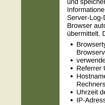
und speiche
Informatione
Server-Log-D
Browser aut
übermittelt. 
Browsert
Browserv
verwende
Referrer
Hostname
Rechner
Uhrzeit d
IP-Adres