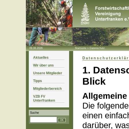
09.08.2026
Startseite
»
Datenschutz
Aktuelles
Datenschutzerklä
Wir über uns
1. Datens
Unsere Mitglieder
Blick
Tipps
Mitgliederbereich
Allgemeine
VZB FV
Unterfranken
Die folgend
einen einfac
Suche
darüber, was