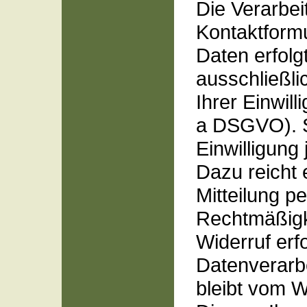
Die Verarbei
Kontaktform
Daten erfolg
ausschließli
Ihrer Einwilli
a DSGVO). S
Einwilligung 
Dazu reicht 
Mitteilung p
Rechtmäßigk
Widerruf erf
Datenverarb
bleibt vom W