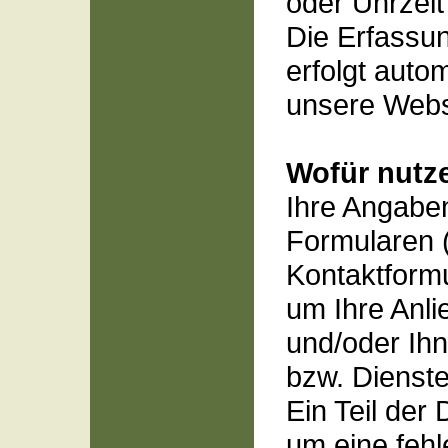
oder Uhrzeit
Die Erfassu
erfolgt auto
unsere Websi
Wofür nutze
Ihre Angabe
Formularen (
Kontaktformu
um Ihre Anli
und/oder Ih
bzw. Dienste
Ein Teil der
um eine fehle