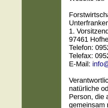
Forstwirtsch
Unterfranken
1. Vorsitzen
97461 Hofh
Telefon: 09
Telefax: 09
E-Mail:
info
Verantwortlic
natürliche od
Person, die a
gemeinsam m