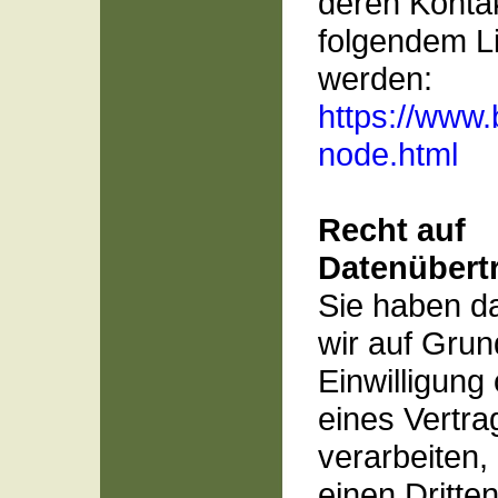
deren Konta
folgendem 
werden:
https://www.
node.html
Recht auf
Datenübertr
Sie haben da
wir auf Grun
Einwilligung 
eines Vertra
verarbeiten,
einen Dritte