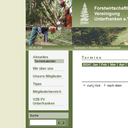
06.08.2026
Startseite
»
Aktuelles
»
Terminkalender
Aktuelles
Termine
Terminkalender
2014
Jan
Feb
Mar
Apr
Wir über uns
Unsere Mitglieder
Tipps
zurï¿½ck
nach oben
Mitgliederbereich
VZB FV
Unterfranken
Suche