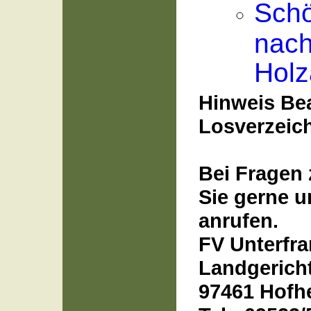
Schö
nac
Holz
Hinweis Bea
Losverzeic
Bei Fragen
Sie gerne u
anrufen.
FV Unterfr
Landgericht
97461 Hofh