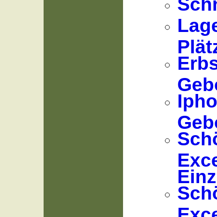
Sch
Lage
Plät
Erb
Geb
Ipho
Geb
Sch
Exc
Ein
Sch
Exc