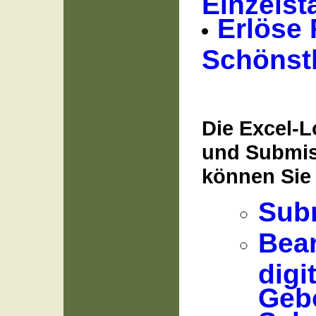
Einzels
Erlöse 
Schönst
Die Excel-L
und Submi
können Sie 
Sub
Bea
digi
Geb