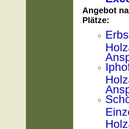
Angebot nac
Plätze:
Erb
Holz
Ansp
Ipho
Holz
Ansp
Sch
Einz
Holz