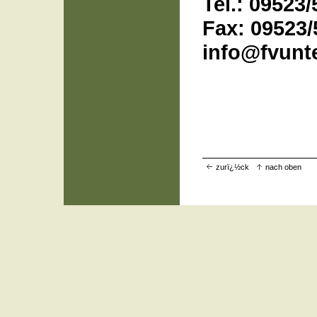
Tel.: 09523
Fax: 09523/
info@fvunt
zurï¿½ck
nach oben