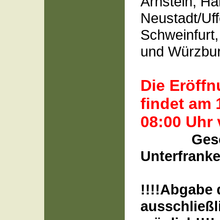
Arnstein, Ha
Neustadt/Uf
Schweinfurt,
und Würzbur
Die Eröff
findet am 
08:00 Uhr
Gesc
Unterfrank
!!!!Abgabe 
ausschließli