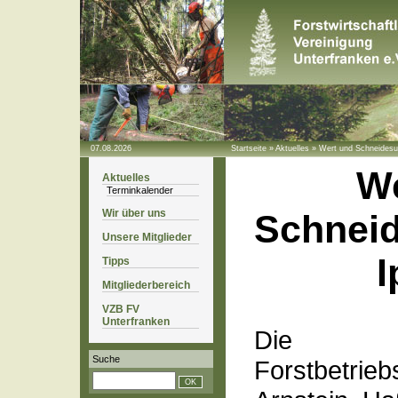
07.08.2026
Startseite
»
Aktuelles
»
Wert und Schneidesu
We
Aktuelles
Terminkalender
Wir über uns
Schnei
Unsere Mitglieder
I
Tipps
Mitgliederbereich
VZB FV
Unterfranken
Die
Suche
Forstbetrie